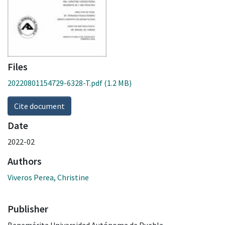
Files
20220801154729-6328-T.pdf
(1.2 MB)
Cite document
Date
2022-02
Authors
Viveros Perea, Christine
Publisher
Benemérita Universidad Autónoma de Puebla