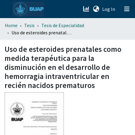
(current)
Log In
menu.section.about_menu
Home
Tesis
Tesis de Especialidad
Uso de esteroides prenatales como medida terapéutica para la disminución en el desarrollo de hemorragia intraventricular en recién nacidos prematuros
All of DSpace
Uso de esteroides prenatales como
medida terapéutica para la
disminución en el desarrollo de
hemorragia intraventricular en
recién nacidos prematuros