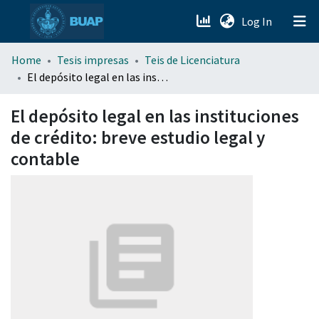
(current)
Log In
menu.section.about_menu
Home
Tesis impresas
Teis de Licenciatura
El depósito legal en las instituciones de crédito: breve estudio legal y contable
All of DSpace
El depósito legal en las instituciones
de crédito: breve estudio legal y
contable