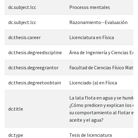
dc.subject.lcc
Procesos mentales
dc.subject.lcc
Razonamiento--Evaluación
dc.thesis.career
Licenciatura en Física
dc.thesis.degreediscipline
Área de Ingeniería y Ciencias Exa
dc.thesis.degreegrantor
Facultad de Ciencias Físico Mate
dc.thesis.degreetoobtain
Licenciado (a) en Física
La lata flota en agua y se hunde e
¿Cómo predicen y explican los e
dc.title
su comportamiento al flotar ent
aceite y el agua?
dc.type
Tesis de licenciatura