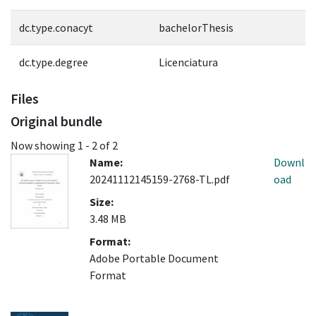
dc.type.conacyt
bachelorThesis
dc.type.degree
Licenciatura
Files
Original bundle
Now showing
1 - 2 of 2
Name:
Downl
20241112145159-2768-TL.pdf
oad
Size:
3.48 MB
Format:
Adobe Portable Document
Format