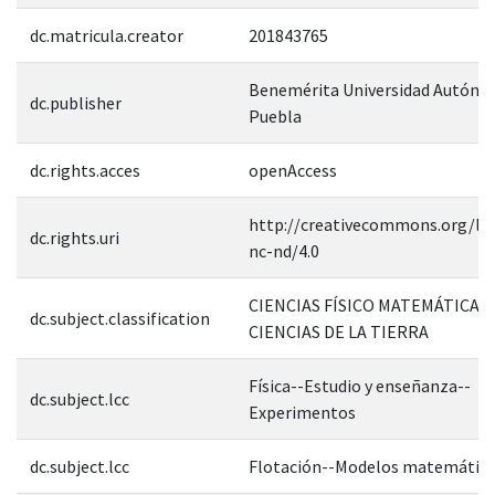
dc.matricula.creator
201843765
Benemérita Universidad Autóno
dc.publisher
Puebla
dc.rights.acces
openAccess
http://creativecommons.org/lic
dc.rights.uri
nc-nd/4.0
CIENCIAS FÍSICO MATEMÁTICAS 
dc.subject.classification
CIENCIAS DE LA TIERRA
Física--Estudio y enseñanza--
dc.subject.lcc
Experimentos
dc.subject.lcc
Flotación--Modelos matemátic