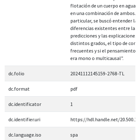
flotación de un cuerpo en agua, e
en una combinación de ambos. E
particular, se buscó entender las
diferencias existentes entre las
predicciones y las explicaciones 
distintos grados, el tipo de con
frecuentes y si el pensamiento 
era mono o multicausal".
dc.folio
20241112145159-2768-TL
dc.format
pdf
dc.identificator
1
dc.identifier.uri
https://hdl.handle.net/20.500.1
dc.language.iso
spa