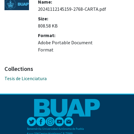
Name:
20241112145159-2768-CARTA.pdf
Size:
808.58 KB
Format:
Adobe Portable Document
Format
Collections
Tesis de Licenciatura
Benemérita Universidad Autónoma de Puebla
4 sur 104 Centro Histórico C.P. 72000