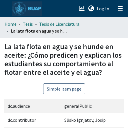
(current)
Log In
menu.section.about_menu
Home
Tesis
Tesis de Licenciatura
La lata flota en agua y se hunde en aceite: ¿Cómo predicen y explican los estudiantes su comportamiento al flotar entre el aceite y el agua?
All of DSpace
La lata flota en agua y se hunde en
aceite: ¿Cómo predicen y explican los
estudiantes su comportamiento al
flotar entre el aceite y el agua?
Simple item page
dc.audience
generalPublic
dc.contributor
Slisko Ignjatov, Josip