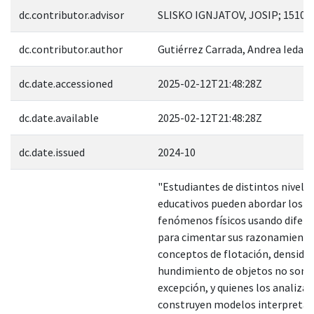
dc.contributor.advisor
SLISKO IGNJATOV, JOSIP; 15102
dc.contributor.author
Gutiérrez Carrada, Andrea Iedani
dc.date.accessioned
2025-02-12T21:48:28Z
dc.date.available
2025-02-12T21:48:28Z
dc.date.issued
2024-10
"Estudiantes de distintos nivele
educativos pueden abordar los 
fenómenos físicos usando difere
para cimentar sus razonamiento
conceptos de flotación, densidad
hundimiento de objetos no son l
excepción, y quienes los analizan
construyen modelos interpretat