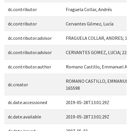
dc.contributor
Fraguela Collar, Andrés
dc.contributor
Cervantes Gómez, Lucía
dc.contributor.advisor
FRAGUELA COLLAR, ANDRES; 14
dc.contributor.advisor
CERVANTES GOMEZ, LUCIA; 222
dc.contributor.author
Romano Castillo, Emmanuel Abd
ROMANO CASTILLO, EMMANUEL 
dc.creator
165598
dc.date.accessioned
2019-05-28T13:01:29Z
dc.date.available
2019-05-28T13:01:29Z
dc.date.issued
2007-05-01