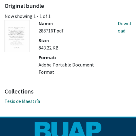
Original bundle
Now showing
1 - 1 of 1
Name:
Downl
288716T.pdf
oad
Size:
843.22 KB
Format:
Adobe Portable Document
Format
Collections
Tesis de Maestría