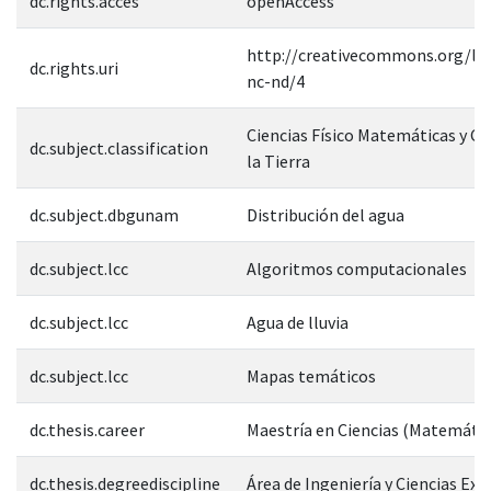
dc.rights.acces
openAccess
http://creativecommons.org/lic
dc.rights.uri
nc-nd/4
Ciencias Físico Matemáticas y Ci
dc.subject.classification
la Tierra
dc.subject.dbgunam
Distribución del agua
dc.subject.lcc
Algoritmos computacionales
dc.subject.lcc
Agua de lluvia
dc.subject.lcc
Mapas temáticos
dc.thesis.career
Maestría en Ciencias (Matemátic
dc.thesis.degreediscipline
Área de Ingeniería y Ciencias Exa