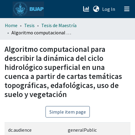
(current)
Log In
menu.section.about_menu
Home
Tesis
Tesis de Maestría
Algoritmo computacional para describir la dinámica del ciclo hidrológico superficial en una cuenca a partir de cartas temáticas topográficas, edafológicas, uso de suelo y vegetación
All of DSpace
Algoritmo computacional para
describir la dinámica del ciclo
hidrológico superficial en una
cuenca a partir de cartas temáticas
topográficas, edafológicas, uso de
suelo y vegetación
Simple item page
dc.audience
generalPublic