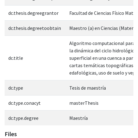
dc.thesis.degreegrantor
Facultad de Ciencias Físico Mate
dc.thesis.degreetoobtain
Maestro (a) en Ciencias (Matemá
Algoritmo computacional para d
la dinámica del ciclo hidrológico
dc.title
superficial en una cuenca a parti
cartas temáticas topográficas,
edafológicas, uso de suelo y veg
dc.type
Tesis de maestría
dc.type.conacyt
masterThesis
dc.type.degree
Maestría
Files