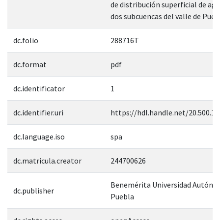
de distribución superficial de ag
dos subcuencas del valle de Puebl
dc.folio
288716T
dc.format
pdf
dc.identificator
1
dc.identifier.uri
https://hdl.handle.net/20.500.1
dc.language.iso
spa
dc.matricula.creator
244700626
Benemérita Universidad Autóno
dc.publisher
Puebla