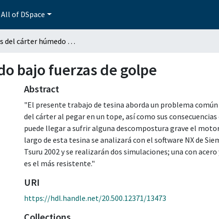
All of DSpace
Análisis del cárter húmedo bajo fuerzas de golpe
do bajo fuerzas de golpe
Abstract
"El presente trabajo de tesina aborda un problema común e
del cárter al pegar en un tope, así como sus consecuencias 
puede llegar a sufrir alguna descompostura grave el motor d
largo de esta tesina se analizará con el software NX de Si
Tsuru 2002 y se realizarán dos simulaciones; una con acero 
es el más resistente."
URI
https://hdl.handle.net/20.500.12371/13473
Collections