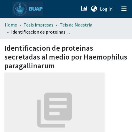
(current)
Log In
menu.section.about_menu
Home
Tesis impresas
Teis de Maestría
Identificacion de proteinas secretadas al medio por Haemophilus paragallinarum
All of DSpace
Identificacion de proteinas
secretadas al medio por Haemophilus
paragallinarum