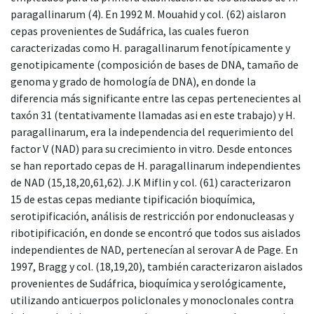
paragallinarum (4). En 1992 M. Mouahid y col. (62) aislaron
cepas provenientes de Sudáfrica, las cuales fueron
caracterizadas como H. paragallinarum fenotípicamente y
genotipicamente (composición de bases de DNA, tamaño de
genoma y grado de homología de DNA), en donde la
diferencia más significante entre las cepas pertenecientes al
taxón 31 (tentativamente llamadas asi en este trabajo) y H.
paragallinarum, era la independencia del requerimiento del
factor V (NAD) para su crecimiento in vitro. Desde entonces
se han reportado cepas de H. paragallinarum independientes
de NAD (15,18,20,61,62). J.K Miflin y col. (61) caracterizaron
15 de estas cepas mediante tipificación bioquímica,
serotipificación, análisis de restricción por endonucleasas y
ribotipificación, en donde se encontró que todos sus aislados
independientes de NAD, pertenecían al serovar A de Page. En
1997, Bragg y col. (18,19,20), también caracterizaron aislados
provenientes de Sudáfrica, bioquímica y serológicamente,
utilizando anticuerpos policlonales y monoclonales contra