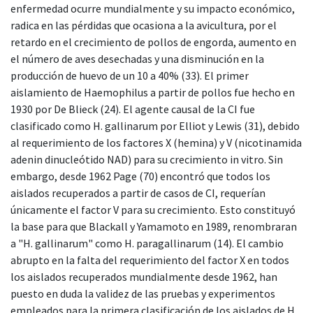
enfermedad ocurre mundialmente y su impacto económico,
radica en las pérdidas que ocasiona a la avicultura, por el
retardo en el crecimiento de pollos de engorda, aumento en
el número de aves desechadas y una disminución en la
producción de huevo de un 10 a 40% (33). El primer
aislamiento de Haemophilus a partir de pollos fue hecho en
1930 por De Blieck (24). El agente causal de la CI fue
clasificado como H. gallinarum por Elliot y Lewis (31), debido
al requerimiento de los factores X (hemina) y V (nicotinamida
adenin dinucleótido NAD) para su crecimiento in vitro. Sin
embargo, desde 1962 Page (70) encontró que todos los
aislados recuperados a partir de casos de CI, requerían
únicamente el factor V para su crecimiento. Esto constituyó
la base para que Blackall y Yamamoto en 1989, renombraran
a "H. gallinarum" como H. paragallinarum (14). El cambio
abrupto en la falta del requerimiento del factor X en todos
los aislados recuperados mundialmente desde 1962, han
puesto en duda la validez de las pruebas y experimentos
empleados para la primera clasificación de los aislados de H.