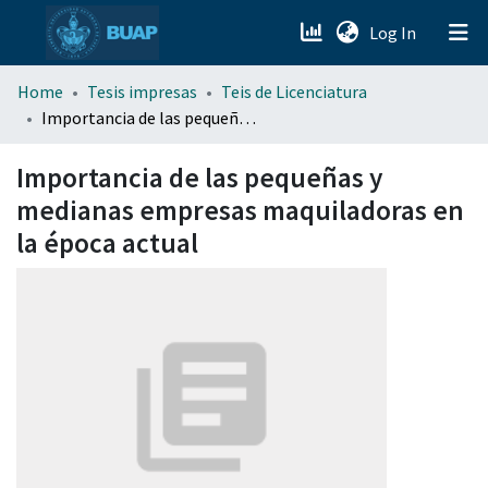
(current)
Log In
menu.section.about_menu
Home
Tesis impresas
Teis de Licenciatura
Importancia de las pequeñas y medianas empresas maquiladoras en la época actual
All of DSpace
Importancia de las pequeñas y
medianas empresas maquiladoras en
la época actual