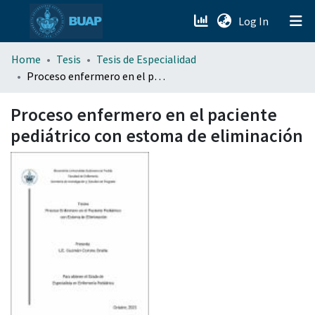
(current)
Log In
menu.section.about_menu
Home
Tesis
Tesis de Especialidad
Proceso enfermero en el paciente pediátrico con estoma de eliminación
All of DSpace
Proceso enfermero en el paciente
pediátrico con estoma de eliminación