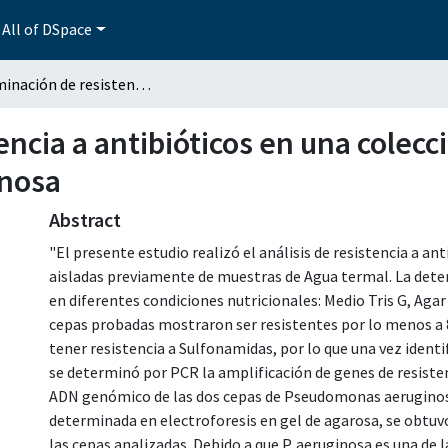
All of DSpace
Determinación de resistencia a antibióticos en una colección de cepas de bacterias de Pseudomonas aeruginosa
ncia a antibióticos en una colecc
nosa
Abstract
"El presente estudio realizó el análisis de resistencia a an
aisladas previamente de muestras de Agua termal. La determ
en diferentes condiciones nutricionales: Medio Tris G, Agar 
cepas probadas mostraron ser resistentes por lo menos a 
tener resistencia a Sulfonamidas, por lo que una vez identif
se determinó por PCR la amplificación de genes de resistenc
ADN genómico de las dos cepas de Pseudomonas aeruginosa,
determinada en electroforesis en gel de agarosa, se obtuvo
las cepas analizadas. Debido a que P. aeruginosa es una de