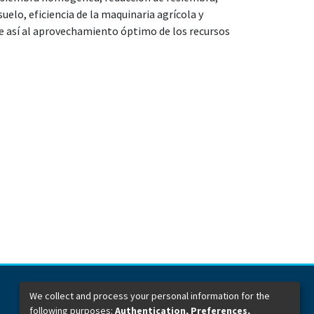
suelo, eficiencia de la maquinaria agrícola y
ye así al aprovechamiento óptimo de los recursos
We collect and process your personal information for the
following purposes:
Authentication, Preferences,
Dirección General de Bibliotecas