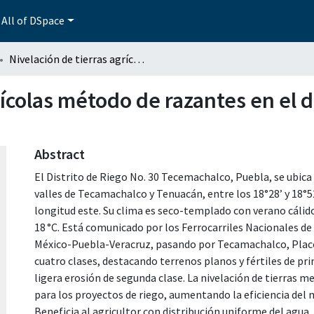
All of DSpace
Nivelación de tierras agrícolas método de razantes en el distrito de riego No. 30. Tecamachalco, Puebla.
ícolas método de razantes en el di
Abstract
El Distrito de Riego No. 30 Tecemachalco, Puebla, se ubica 
valles de Tecamachalco y Tenuacán, entre los 18°28’ y 18°52’
longitud este. Su clima es seco-templado con verano cálid
18 °C. Está comunicado por los Ferrocarriles Nacionales de
México-Puebla-Veracruz, pasando por Tecamachalco, Placot
cuatro clases, destacando terrenos planos y fértiles de pri
ligera erosión de segunda clase. La nivelación de tierras
para los proyectos de riego, aumentando la eficiencia del 
Beneficia al agricultor con distribución uniforme del agu