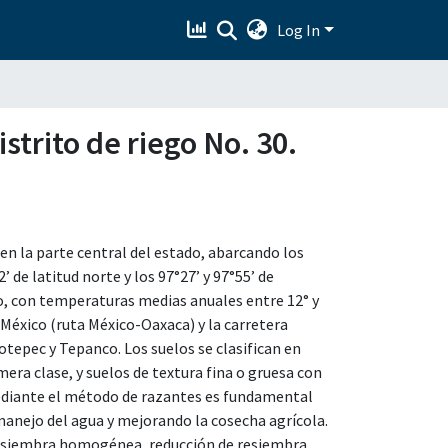
Log In
strito de riego No. 30.
en la parte central del estado, abarcando los
 de latitud norte y los 97°27’ y 97°55’ de
o, con temperaturas medias anuales entre 12° y
 México (ruta México-Oaxaca) y la carretera
epec y Tepanco. Los suelos se clasifican en
mera clase, y suelos de textura fina o gruesa con
 mediante el método de razantes es fundamental
manejo del agua y mejorando la cosecha agrícola.
a, siembra homogénea, reducción de resiembra,