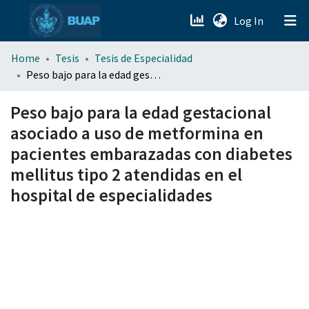
(current)
Log In
menu.section.about_menu
Home
Tesis
Tesis de Especialidad
Peso bajo para la edad gestacional asociado a uso de metformina en pacientes embarazadas con diabetes mellitus tipo 2 atendidas en el hospital de especialidades
All of DSpace
Peso bajo para la edad gestacional
asociado a uso de metformina en
pacientes embarazadas con diabetes
mellitus tipo 2 atendidas en el
hospital de especialidades