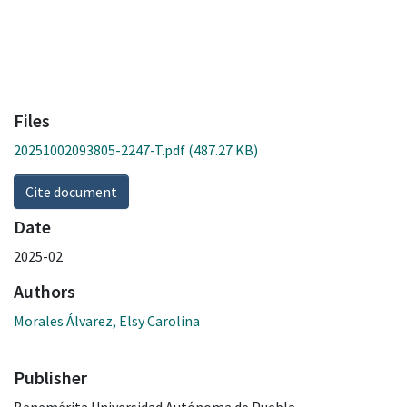
Files
20251002093805-2247-T.pdf
(487.27 KB)
Cite document
Date
2025-02
Authors
Morales Álvarez, Elsy Carolina
Publisher
Benemérita Universidad Autónoma de Puebla