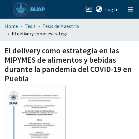
(current)
Log In
menu.section.about_menu
Home
Tesis
Tesis de Maestría
El delivery como estrategia en las MIPYMES de alimentos y bebidas durante la pandemia del COVID-19 en Puebla
All of DSpace
El delivery como estrategia en las
MIPYMES de alimentos y bebidas
durante la pandemia del COVID-19 en
Puebla