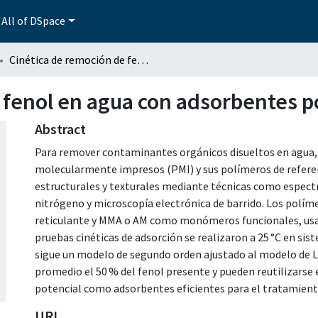
All of DSpace
Cinética de remoción de fenol en agua con adsorbentes poliméricos.
 fenol en agua con adsorbentes p
Abstract
Para remover contaminantes orgánicos disueltos en agua, c
molecularmente impresos (PMI) y sus polímeros de referen
estructurales y texturales mediante técnicas como espect
nitrógeno y microscopía electrónica de barrido. Los polí
reticulante y MMA o AM como monómeros funcionales, us
pruebas cinéticas de adsorción se realizaron a 25 °C en si
sigue un modelo de segundo orden ajustado al modelo de 
promedio el 50 % del fenol presente y pueden reutilizarse
potencial como adsorbentes eficientes para el tratamien
URI