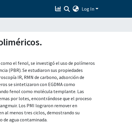
Log In
oliméricos.
omo el fenol, se investigó el uso de polímeros
cia (PBR). Se estudiaron sus propiedades
roscopía IR, RMN de carbono, adsorción de
meros se sintetizaron con EGDMA como
ando fenol como molécula templante. Las
stemas por lotes, encontrándose que el proceso
Langmuir. Los PMI lograron remover en
 en al menos tres ciclos, demostrando su
to de agua contaminada.