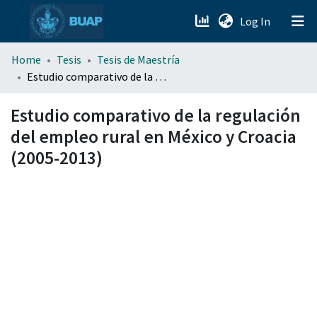
(current)
Log In
menu.section.about_menu
Home
Tesis
Tesis de Maestría
Estudio comparativo de la regulación del empleo rural en México y Croacia (2005-2013)
All of DSpace
Estudio comparativo de la regulación
del empleo rural en México y Croacia
(2005-2013)