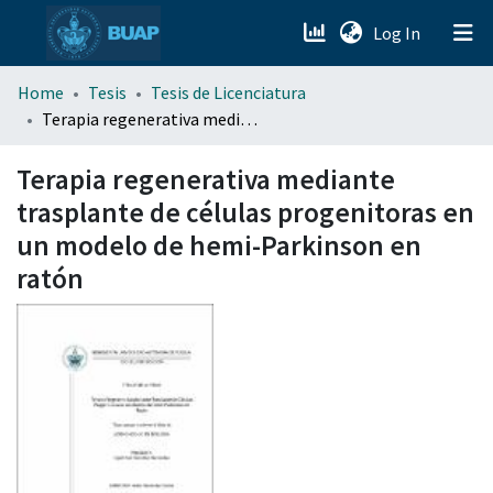
(current)
Log In
menu.section.about_menu
Home
Tesis
Tesis de Licenciatura
Terapia regenerativa mediante trasplante de células progenitoras en un modelo de hemi-Parkinson en ratón
All of DSpace
Terapia regenerativa mediante
trasplante de células progenitoras en
un modelo de hemi-Parkinson en
ratón