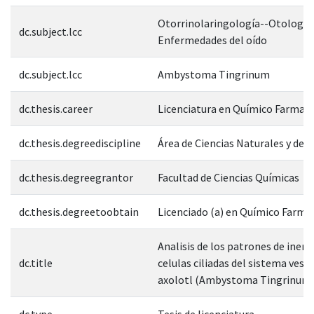
Otorrinolaringología--Otología
dc.subject.lcc
Enfermedades del oído
dc.subject.lcc
Ambystoma Tingrinum
dc.thesis.career
Licenciatura en Químico Farmac
dc.thesis.degreediscipline
Área de Ciencias Naturales y de l
dc.thesis.degreegrantor
Facultad de Ciencias Químicas
dc.thesis.degreetoobtain
Licenciado (a) en Químico Farm
Analisis de los patrones de inerv
dc.title
celulas ciliadas del sistema vesti
axolotl (Ambystoma Tingrinum
dc.type
Tesis de licenciatura