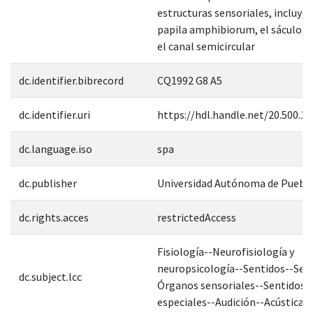
estructuras sensoriales, incluye
papila amphibiorum, el sáculo, l
el canal semicircular
dc.identifier.bibrecord
CQ1992 G8 A5
dc.identifier.uri
https://hdl.handle.net/20.500.1
dc.language.iso
spa
dc.publisher
Universidad Autónoma de Puebl
dc.rights.acces
restrictedAccess
Fisiología--Neurofisiología y
neuropsicología--Sentidos--Sen
dc.subject.lcc
Órganos sensoriales--Sentidos
especiales--Audición--Acústica f