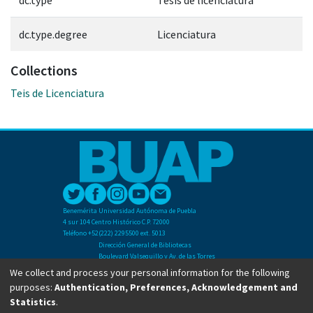
dc.type.degree
Licenciatura
Collections
Teis de Licenciatura
Benemérita Universidad Autónoma de Puebla
4 sur 104 Centro Histórico C.P. 72000
Teléfono +52(222) 2295500 ext. 5013
Dirección General de Bibliotecas
Boulevard Valsequillo y Av. de las Torres
Ciudad Universitaria. Col. San Manuel
We collect and process your personal information for the following
C.P. 72570
purposes:
Authentication, Preferences, Acknowledgement and
Teléfono +52 (222) 2295500 Ext 2901
Statistics
.