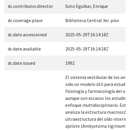
dc.contributor.director
Soto Eguibar, Enrique
dc.coverage.place
Biblioteca Central 3er. piso
dc.date.accessioned
2025-05-29T16:14:18Z
dc.date.available
2025-05-29T16:14:18Z
dc.date.issued
1992
El sistema vestibular de los anfi
sido un modelo útil para estudiar
fisiología y farmacología del oíd
aunque son escasos los estudios
enfoque multidisciplinario. Este
analiza la estructura macroscópi
ultraestructura del oído interno 
ajolote (Ambystoma tigrinum) 