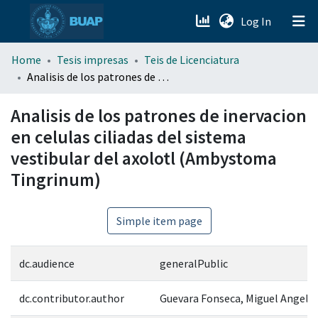
(current)
Log In
menu.section.about_menu
Home
Tesis impresas
Teis de Licenciatura
Analisis de los patrones de inervacion en celulas ciliadas del sistema vestibular del axolotl (Ambystoma Tingrinum)
All of DSpace
Analisis de los patrones de inervacion
en celulas ciliadas del sistema
vestibular del axolotl (Ambystoma
Tingrinum)
Simple item page
dc.audience
generalPublic
dc.contributor.author
Guevara Fonseca, Miguel Angel 