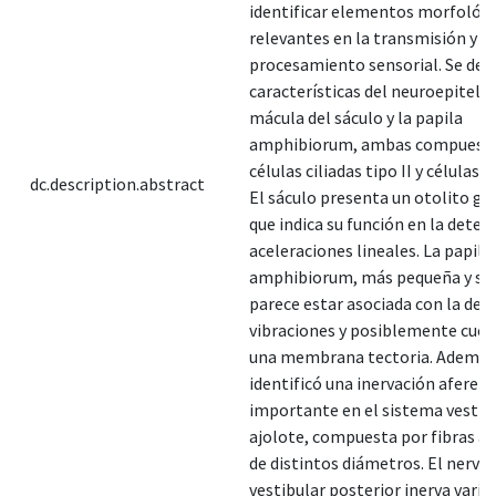
identificar elementos morfológ
relevantes en la transmisión y
procesamiento sensorial. Se desc
características del neuroepitelio
mácula del sáculo y la papila
amphibiorum, ambas compuesta
células ciliadas tipo II y células 
dc.description.abstract
El sáculo presenta un otolito gr
que indica su función en la detec
aceleraciones lineales. La papila
amphibiorum, más pequeña y sin
parece estar asociada con la det
vibraciones y posiblemente cuen
una membrana tectoria. Además,
identificó una inervación aferen
importante en el sistema vestibu
ajolote, compuesta por fibras am
de distintos diámetros. El nervio
vestibular posterior inerva varia