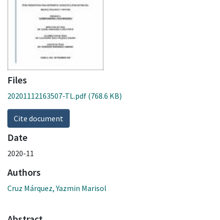
Files
20201112163507-TL.pdf
(768.6 KB)
Cite document
Date
2020-11
Authors
Cruz Márquez, Yazmin Marisol
Abstract