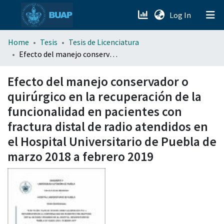
(current)
Log In
menu.section.about_menu
Home
Tesis
Tesis de Licenciatura
Efecto del manejo conservador o quirúrgico en la recuperación de la funcionalidad en pacientes con fractura distal de radio atendidos en el Hospital Universitario de Puebla de marzo 2018 a febrero 2019
All of DSpace
Efecto del manejo conservador o
quirúrgico en la recuperación de la
funcionalidad en pacientes con
fractura distal de radio atendidos en
el Hospital Universitario de Puebla de
marzo 2018 a febrero 2019