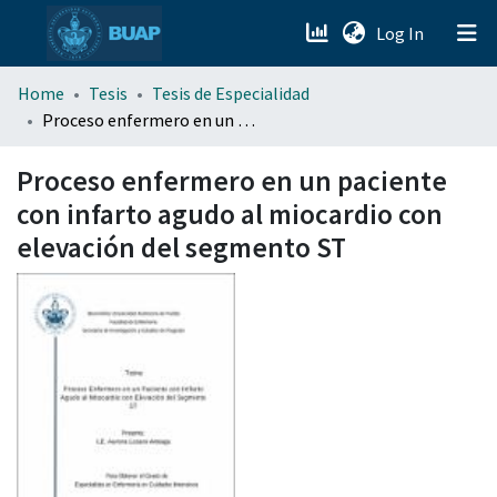
(current)
Log In
menu.section.about_menu
Home
Tesis
Tesis de Especialidad
Proceso enfermero en un paciente con infarto agudo al miocardio con elevación del segmento ST
All of DSpace
Proceso enfermero en un paciente
con infarto agudo al miocardio con
elevación del segmento ST