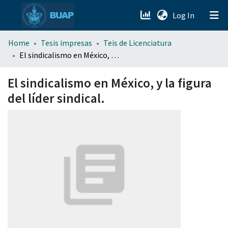
(current)
Log In
menu.section.about_menu
Home
Tesis impresas
Teis de Licenciatura
El sindicalismo en México, y la figura del líder sindical.
All of DSpace
El sindicalismo en México, y la figura
del líder sindical.