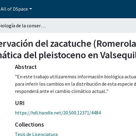
All of DSpace
Paleobiología de la conservación del zacatuche (Romerolagus diazi) y su uso en la reconstrucción paleoclimática del pleistoceno en Valsequillo, Puebla
ervación del zacatuche (Romerolag
ática del pleistoceno en Valsequi
Abstract
"En este trabajo utilizaremos información biológica actual
para inferir los cambios en la distribución de esta especie
responderá ante el cambio climático actual.."
URI
https://hdl.handle.net/20.500.12371/4484
Collections
Tesis de Licenciatura