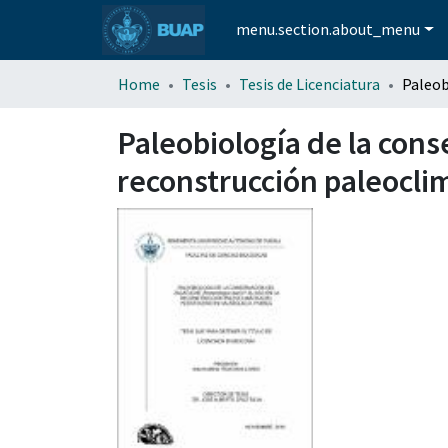
menu.section.about_menu
Home
Tesis
Tesis de Licenciatura
Paleobiología de la cons
reconstrucción paleoclim