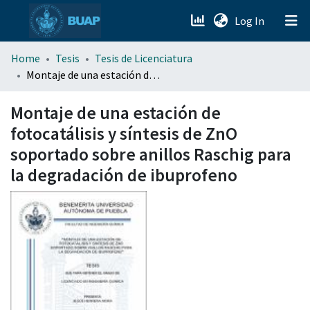
(current)
Log In
menu.section.about_menu
Home
Tesis
Tesis de Licenciatura
Montaje de una estación de fotocatálisis y síntesis de ZnO soportado sobre anillos Raschig para la degradación de ibuprofeno
All of DSpace
Montaje de una estación de
fotocatálisis y síntesis de ZnO
soportado sobre anillos Raschig para
la degradación de ibuprofeno