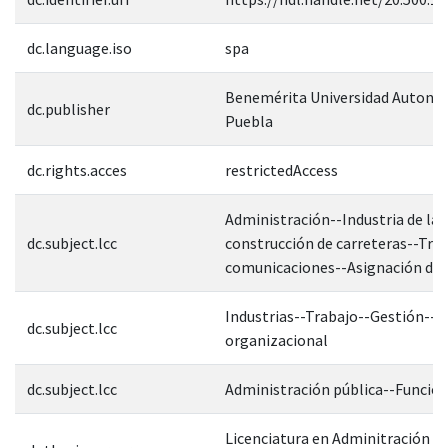
dc.language.iso
spa
Benemérita Universidad Autonó
dc.publisher
Puebla
dc.rights.acces
restrictedAccess
Administración--Industria de la
dc.subject.lcc
construcción de carreteras--Tra
comunicaciones--Asignación de t
Industrias--Trabajo--Gestión--Ef
dc.subject.lcc
organizacional
dc.subject.lcc
Administración pública--Función
Licenciatura en Adminitración Pú