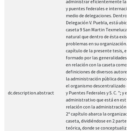
administrar eficientemente las 
y puentes federales e internacio
medio de delegaciones. Dentro d
Delegación V. Puebla, está ubicad
caseta 9 San Martin Texmelucan. 
natural que dentro de ésta exist
problemas en su organización. El 
capítulo de la presente tesis, es
formado por las generalidades q
en relación con la caseta como s
definiciones de diversos autores 
la administración pública descen
el organismo descentralizado d
dc.description.abstract
y Puentes Federales y S. C. "; y el
administrativo que está en estr
relación con la administración de
2º capítulo abarca la organizació
caseta, dividiéndose en 2 partes:
teórica, donde se conceptualiza a