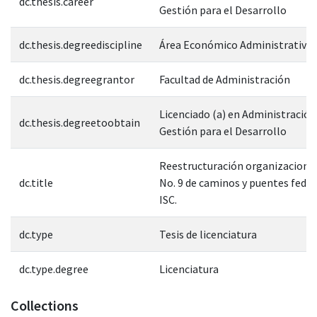
dc.thesis.career
Gestión para el Desarrollo
dc.thesis.degreediscipline
Área Económico Administrativa
dc.thesis.degreegrantor
Facultad de Administración
Licenciado (a) en Administración
dc.thesis.degreetoobtain
Gestión para el Desarrollo
Reestructuración organizaciona
dc.title
No. 9 de caminos y puentes feder
ISC.
dc.type
Tesis de licenciatura
dc.type.degree
Licenciatura
Collections