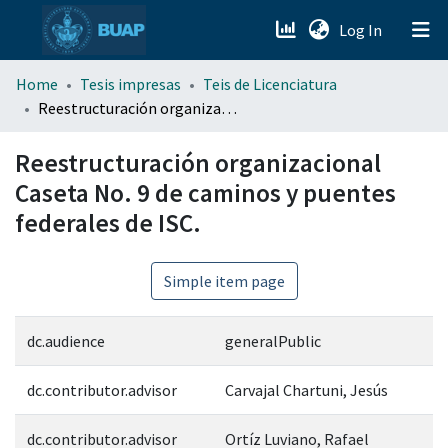
(current)
Log In
menu.section.about_menu
Home
Tesis impresas
Teis de Licenciatura
Reestructuración organizacional Caseta No. 9 de caminos y puentes federales de ISC.
All of DSpace
Reestructuración organizacional
Caseta No. 9 de caminos y puentes
federales de ISC.
Simple item page
dc.audience
generalPublic
dc.contributor.advisor
Carvajal Chartuni, Jesús
dc.contributor.advisor
Ortíz Luviano, Rafael