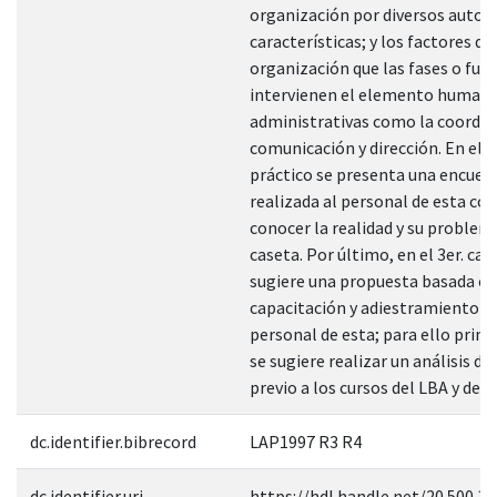
organización por diversos autore
características; y los factores de
organización que las fases o fun
intervienen el elemento humano
administrativas como la coordin
comunicación y dirección. En el 
práctico se presenta una encues
realizada al personal de esta con 
conocer la realidad y su problemá
caseta. Por último, en el 3er. cap
sugiere una propuesta basada en
capacitación y adiestramiento pa
personal de esta; para ello pri
se sugiere realizar un análisis d
previo a los cursos del LBA y del 
dc.identifier.bibrecord
LAP1997 R3 R4
dc.identifier.uri
https://hdl.handle.net/20.500.1