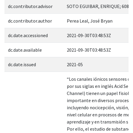
dc.contributor.advisor
SOTO EGUIBAR, ENRIQUE; 608
dc.contributor.author
Perea Leal, José Bryan
dc.date.accessioned
2021-09-30T03:48:53Z
dc.date.available
2021-09-30T03:48:53Z
dc.date.issued
2021-05
“Los canales iónicos sensores de
por sus siglas en inglés Acid Sen
Channel) tienen un papel fisioló
importante en diversos proceso
incluyendo nocicepción, visión, a
nivel celular en procesos de mem
aprendizaje y en transmisión sin
Por ello, el estudio de substanci