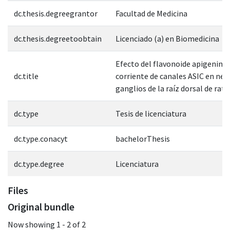
dc.thesis.degreegrantor
Facultad de Medicina
dc.thesis.degreetoobtain
Licenciado (a) en Biomedicina
Efecto del flavonoide apigenina 
dc.title
corriente de canales ASIC en neu
ganglios de la raíz dorsal de rat
dc.type
Tesis de licenciatura
dc.type.conacyt
bachelorThesis
dc.type.degree
Licenciatura
Files
Original bundle
Now showing
1 - 2 of 2