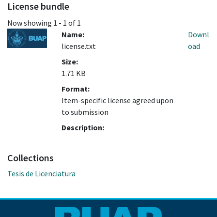
License bundle
Now showing
1 - 1 of 1
Name:
Downl
license.txt
oad
Size:
1.71 KB
Format:
Item-specific license agreed upon
to submission
Description:
Collections
Tesis de Licenciatura