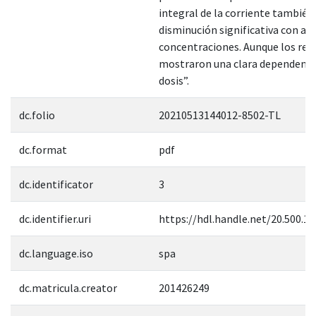
integral de la corriente también
disminución significativa con a
concentraciones. Aunque los res
mostraron una clara dependencia
dosis”.
dc.folio
20210513144012-8502-TL
dc.format
pdf
dc.identificator
3
dc.identifier.uri
https://hdl.handle.net/20.500.1
dc.language.iso
spa
dc.matricula.creator
201426249