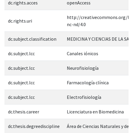
dc.rights.acces
openAccess
http://creativecommons.org/lic
dc.rights.uri
nc-nd/4.0
dc.subject.classification
MEDICINA Y CIENCIAS DE LA SAL
dc.subject.lcc
Canales iónicos
dc.subject.lcc
Neurofisiología
dc.subject.lcc
Farmacología clínica
dc.subject.lcc
Electrofisiología
dc.thesis.career
Licenciatura en Biomedicina
dc.thesis.degreediscipline
Área de Ciencias Naturales y de l