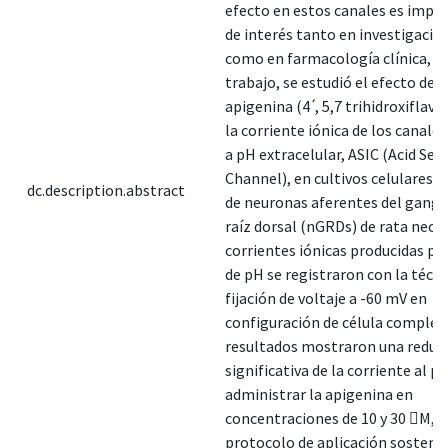
efecto en estos canales es impo
de interés tanto en investigació
como en farmacología clínica, E
trabajo, se estudió el efecto del
apigenina (4 ́, 5,7 trihidroxiflav
la corriente iónica de los canale
a pH extracelular, ASIC (Acid Sen
Channel), en cultivos celulares 
dc.description.abstract
de neuronas aferentes del gangli
raíz dorsal (nGRDs) de rata neon
corrientes iónicas producidas p
de pH se registraron con la técni
fijación de voltaje a -60 mV en
configuración de célula complet
resultados mostraron una reduc
significativa de la corriente al pi
administrar la apigenina en
concentraciones de 10 y 30 M, c
protocolo de aplicación sostenid