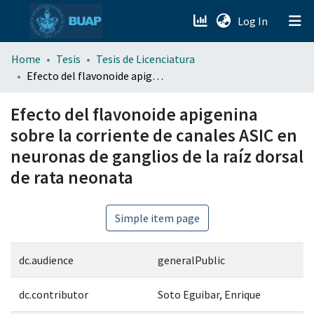
(current)
Log In
menu.section.about_menu
Home
Tesis
Tesis de Licenciatura
Efecto del flavonoide apigenina sobre la corriente de canales ASIC en neuronas de ganglios de la raíz dorsal de rata neonata
All of DSpace
Efecto del flavonoide apigenina
sobre la corriente de canales ASIC en
neuronas de ganglios de la raíz dorsal
de rata neonata
Simple item page
dc.audience
generalPublic
dc.contributor
Soto Eguibar, Enrique