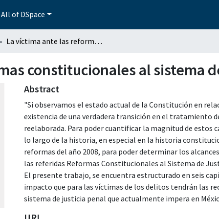
All of DSpace
La víctima ante las reformas constitucionales al sistema de justicia penal
mas constitucionales al sistema de
Abstract
"Si observamos el estado actual de la Constitución en rela
existencia de una verdadera transición en el tratamiento de
reelaborada. Para poder cuantificar la magnitud de estos 
lo largo de la historia, en especial en la historia constituc
reformas del año 2008, para poder determinar los alcances 
las referidas Reformas Constitucionales al Sistema de Just
El presente trabajo, se encuentra estructurado en seis capít
impacto que para las víctimas de los delitos tendrán las re
sistema de justicia penal que actualmente impera en Méxic
URI