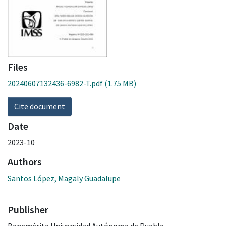
Files
20240607132436-6982-T.pdf
(1.75 MB)
Cite document
Date
2023-10
Authors
Santos López, Magaly Guadalupe
Publisher
Benemérita Universidad Autónoma de Puebla