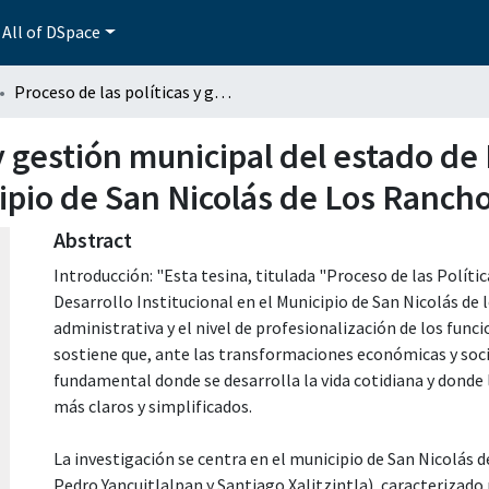
All of DSpace
Proceso de las políticas y gestión municipal del estado de Puebla: Desarrollo institucional en el municipio de San Nicolás de Los Ranchos, Puebla
 y gestión municipal del estado de
cipio de San Nicolás de Los Ranch
Abstract
Introducción: "Esta tesina, titulada "Proceso de las Políti
Desarrollo Institucional en el Municipio de San Nicolás de l
administrativa y el nivel de profesionalización de los func
sostiene que, ante las transformaciones económicas y socia
fundamental donde se desarrolla la vida cotidiana y dond
más claros y simplificados.
La investigación se centra en el municipio de San Nicolás d
Pedro Yancuitlalpan y Santiago Xalitzintla), caracterizado 