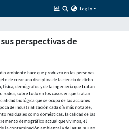
Log In
 sus perspectivas de
edio ambiente hace que produzca en las personas
to de crear una disciplina de la ciencia de dicho
 física, demógrafos y de la ingeniería que tratan
lo rodea, sobre todo en los casos en que tratan
cialidad biológica que se ocupa de las acciones
época de industrialización cada día más notable,
nto residuales como domésticas, la calidad de las
ncremento demográfico actual que vivimos, el
de la contaminación ambiental y del agua, su uso