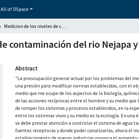
All of DSpace
Medicion de los niveles de contaminación del rio Nejapa y sus perspectivas de control
de contaminación del rio Nejapa y
Abstract
"La preocupación general actual por los problemas del m
una presión para modificar normas establecidas, con el obje
medio que me ocupe de los aspectos de la biología, química,
de las acciones recíprocas entre el hombre y su medio que 
de romper los sistemas y procesos establecidos, en la espe
entre los sistemas vivos y su medio es la ecología. En una 
se debe prestar atención a controlar el sistema de agua ta
fuentes receptoras y donde poder canalizarlas, ahora el i
establecimiento de nuevas industrias provoca el aumento 