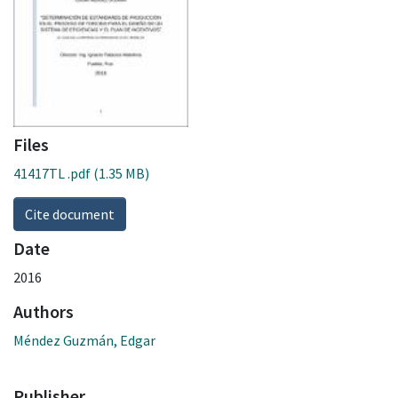
Files
41417TL .pdf
(1.35 MB)
Cite document
Date
2016
Authors
Méndez Guzmán, Edgar
Publisher