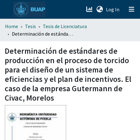
(current)
Log In
menu.section.about_menu
Home
Tesis
Tesis de Licenciatura
Determinación de estándares de producción en el proceso de torcido para el diseño de un sistema de eficiencias y el plan de incentivos. El caso de la empresa Gutermann de Civac, Morelos
All of DSpace
Determinación de estándares de
producción en el proceso de torcido
para el diseño de un sistema de
eficiencias y el plan de incentivos. El
caso de la empresa Gutermann de
Civac, Morelos