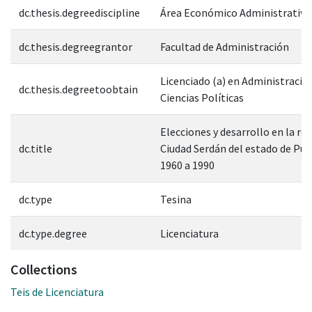
dc.thesis.degreediscipline
Área Económico Administrativa
dc.thesis.degreegrantor
Facultad de Administración
Licenciado (a) en Administración
dc.thesis.degreetoobtain
Ciencias Políticas
Elecciones y desarrollo en la reg
dc.title
Ciudad Serdán del estado de Pue
1960 a 1990
dc.type
Tesina
dc.type.degree
Licenciatura
Collections
Teis de Licenciatura