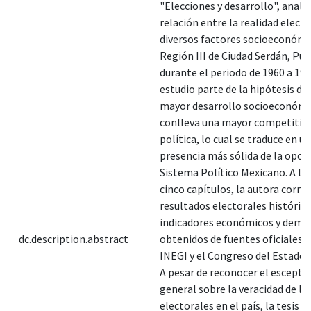
"Elecciones y desarrollo", analiz
relación entre la realidad electo
diversos factores socioeconómi
Región III de Ciudad Serdán, Pue
durante el periodo de 1960 a 199
estudio parte de la hipótesis de
mayor desarrollo socioeconómi
conlleva una mayor competitiv
política, lo cual se traduce en u
presencia más sólida de la oposi
Sistema Político Mexicano. A lo 
cinco capítulos, la autora corre
resultados electorales históric
indicadores económicos y demo
dc.description.abstract
obtenidos de fuentes oficiales 
INEGI y el Congreso del Estado 
A pesar de reconocer el escepti
general sobre la veracidad de lo
electorales en el país, la tesis u