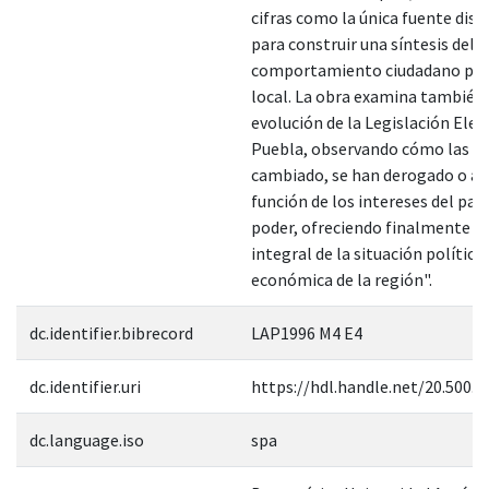
cifras como la única fuente dis
para construir una síntesis del
comportamiento ciudadano por 
local. La obra examina también 
evolución de la Legislación Elec
Puebla, observando cómo las le
cambiado, se han derogado o a
función de los intereses del part
poder, ofreciendo finalmente un
integral de la situación política
económica de la región".
dc.identifier.bibrecord
LAP1996 M4 E4
dc.identifier.uri
https://hdl.handle.net/20.500.
dc.language.iso
spa