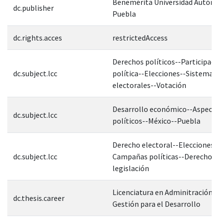
Benemérita Universidad Autón
dc.publisher
Puebla
dc.rights.acces
restrictedAccess
Derechos políticos--Participaci
dc.subject.lcc
política--Elecciones--Sistemas
electorales--Votación
Desarrollo económico--Aspect
dc.subject.lcc
políticos--México--Puebla
Derecho electoral--Elecciones l
dc.subject.lcc
Campañas políticas--Derecho y
legislación
Licenciatura en Adminitración P
dc.thesis.career
Gestión para el Desarrollo