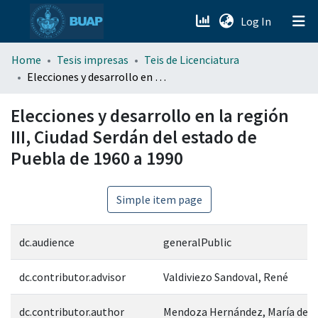
(current)
Log In
menu.section.about_menu
Home
Tesis impresas
Teis de Licenciatura
Elecciones y desarrollo en la región III, Ciudad Serdán del estado de Puebla de 1960 a 1990
All of DSpace
Elecciones y desarrollo en la región
III, Ciudad Serdán del estado de
Puebla de 1960 a 1990
Simple item page
dc.audience
generalPublic
dc.contributor.advisor
Valdiviezo Sandoval, René
dc.contributor.author
Mendoza Hernández, María del P