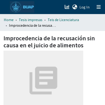
(current)
Log In
menu.section.about_menu
Home
Tesis impresas
Teis de Licenciatura
Improcedencia de la recusación sin causa en el juicio de alimentos
All of DSpace
Improcedencia de la recusación sin
causa en el juicio de alimentos