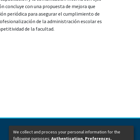
ión concluye con una propuesta de mejora que
ión periódica para asegurar el cumplimiento de
rofesionalización de la administración escolar es
petitividad de la facultad.
We collect and process your personal information for the
following purposes:
Authentication, Preferences,
Dirección General de Bibliotecas