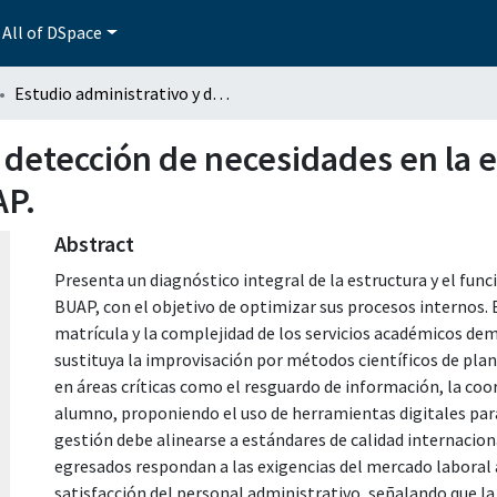
All of DSpace
Estudio administrativo y detección de necesidades en la escuela de administración de la BUAP.
 detección de necesidades en la 
AP.
Abstract
Presenta un diagnóstico integral de la estructura y el fun
BUAP, con el objetivo de optimizar sus procesos internos. E
matrícula y la complejidad de los servicios académicos de
sustituya la improvisación por métodos científicos de plan
en áreas críticas como el resguardo de información, la coor
alumno, proponiendo el uso de herramientas digitales para m
gestión debe alinearse a estándares de calidad internacion
egresados respondan a las exigencias del mercado laboral 
satisfacción del personal administrativo, señalando que la