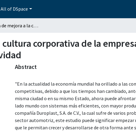
All of DSpace
Propuesta de mejora a la cultura corporativa de la empresa Duroplast, S.A. de C.V. para alcanzar la competividad
 cultura corporativa de la empresa
ividad
Abstract
"En la actualidad la economía mundial ha orillado a las c
competitivas, debido a que los tiempos han cambiado, an
misma ciudad o en su mismo Estado, ahora puede afrontar 
lado mundo con sistemas más eficientes, con mayor product
compañía Duroplast, S.A. de C.V., la cual sufre de varios pr
sector automotriz, este estudio puede significar empezar 