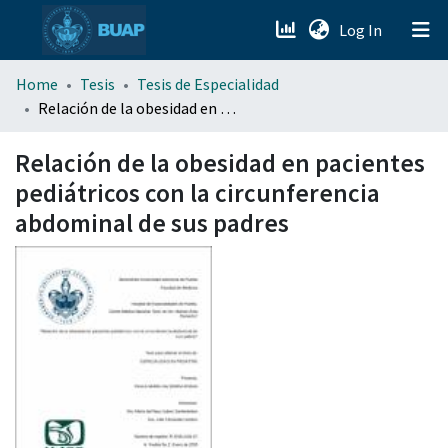
(current)
Log In
menu.section.about_menu
Home
Tesis
Tesis de Especialidad
Relación de la obesidad en pacientes pediátricos con la circunferencia abdominal de sus padres
All of DSpace
Relación de la obesidad en pacientes
pediátricos con la circunferencia
abdominal de sus padres