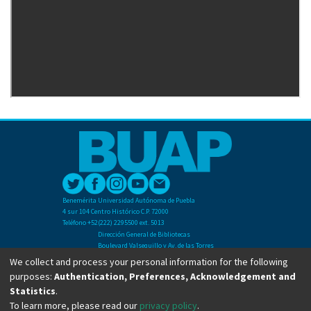
Benemérita Universidad Autónoma de Puebla
4 sur 104 Centro Histórico C.P. 72000
Teléfono +52(222) 2295500 ext. 5013
Dirección General de Bibliotecas
Boulevard Valsequillo y Av. de las Torres
Ciudad Universitaria. Col. San Manuel
We collect and process your personal information for the following
C.P. 72570
purposes:
Authentication, Preferences, Acknowledgement and
Teléfono +52 (222) 2295500 Ext 2901
Statistics
.
To learn more, please read our
privacy policy
.