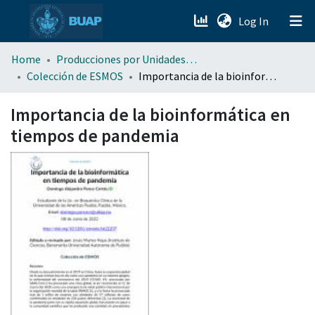
(current)
Log In
menu.section.about_menu
Home
Producciones por Unidades Académicas
Colección de ESMOS
Importancia de la bioinformática en tiempos de pandemia
All of DSpace
Importancia de la bioinformática en
tiempos de pandemia