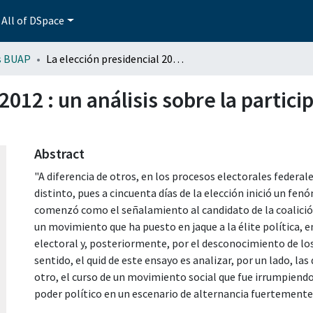
All of DSpace
s BUAP
La elección presidencial 2012 : un análisis sobre la participación de los jóvenes mexicanos
2012 : un análisis sobre la partic
Abstract
"A diferencia de otros, en los procesos electorales federa
distinto, pues a cincuenta días de la elección inició un fe
comenzó como el señalamiento al candidato de la coalici
un movimiento que ha puesto en jaque a la élite política, 
electoral y, posteriormente, por el desconocimiento de los 
sentido, el quid de este ensayo es analizar, por un lado, las
otro, el curso de un movimiento social que fue irrumpiend
poder político en un escenario de alternancia fuertemente