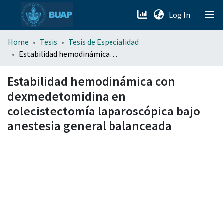
(current)
Log In
menu.section.about_menu
Home
Tesis
Tesis de Especialidad
Estabilidad hemodinámica con dexmedetomidina en colecistectomía laparoscópica bajo anestesia general balanceada
All of DSpace
Estabilidad hemodinámica con
dexmedetomidina en
colecistectomía laparoscópica bajo
anestesia general balanceada