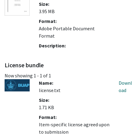
Size:
3.95 MB
Format:
Adobe Portable Document
Format
Description:
License bundle
Now showing
1 - 1 of 1
Name:
Downl
license.txt
oad
Size:
1.71 KB
Format:
Item-specific license agreed upon
to submission