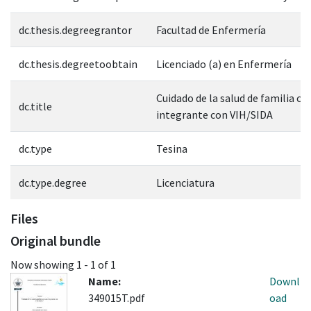
dc.thesis.degreegrantor
Facultad de Enfermería
dc.thesis.degreetoobtain
Licenciado (a) en Enfermería
Cuidado de la salud de familia co
dc.title
integrante con VIH/SIDA
dc.type
Tesina
dc.type.degree
Licenciatura
Files
Original bundle
Now showing
1 - 1 of 1
Name:
Downl
349015T.pdf
oad