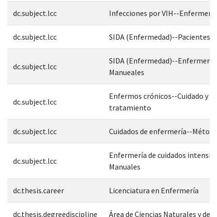
dc.subject.lcc
Infecciones por VIH--Enfermería
dc.subject.lcc
SIDA (Enfermedad)--Pacientes--
SIDA (Enfermedad)--Enfermería
dc.subject.lcc
Manueales
Enfermos crónicos--Cuidado y
dc.subject.lcc
tratamiento
dc.subject.lcc
Cuidados de enfermería--Métod
Enfermería de cuidados intensiv
dc.subject.lcc
Manuales
dc.thesis.career
Licenciatura en Enfermería
dc.thesis.degreediscipline
Área de Ciencias Naturales y de l