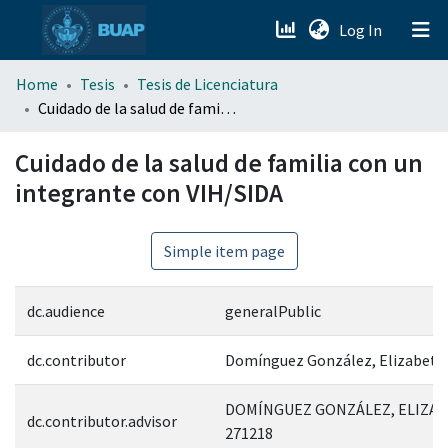
(current)
Log In
menu.section.about_menu
Home
Tesis
Tesis de Licenciatura
Cuidado de la salud de familia con un integrante con VIH/SIDA
All of DSpace
Cuidado de la salud de familia con un
integrante con VIH/SIDA
Simple item page
dc.audience
generalPublic
dc.contributor
Domínguez González, Elizabeth
DOMÍNGUEZ GONZÁLEZ, ELIZAB
dc.contributor.advisor
271218