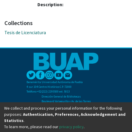
Description:
Collections
Tesis de Licenciatura
Benemérita Universidad Autónoma de Puebla
4 sur 104 Centro Histórico C.P. 72000
Teléfono +52(222) 2295500 ext. 5013
Dirección General de Bibliotecas
Boulevard Valsequillo y Av. de las Torres
Ciudad Universitaria. Col. San Manuel
We collect and process your personal information for the following
C.P. 72570
purposes:
Authentication, Preferences, Acknowledgement and
Teléfono +52 (222) 2295500 Ext 2901
Statistics
.
To learn more, please read our
privacy policy
.