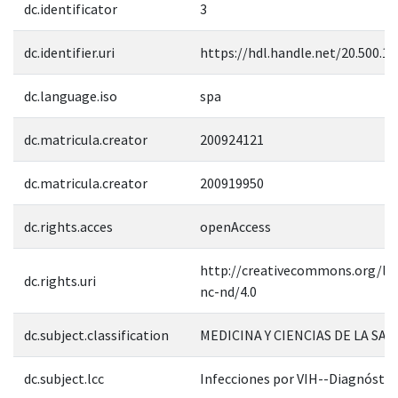
dc.identificator
3
dc.identifier.uri
https://hdl.handle.net/20.500.1
dc.language.iso
spa
dc.matricula.creator
200924121
dc.matricula.creator
200919950
dc.rights.acces
openAccess
http://creativecommons.org/lic
dc.rights.uri
nc-nd/4.0
dc.subject.classification
MEDICINA Y CIENCIAS DE LA SAL
dc.subject.lcc
Infecciones por VIH--Diagnóstic