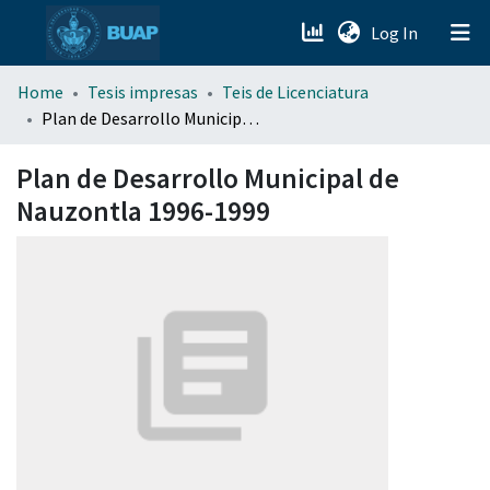
(current)
Log In
menu.section.about_menu
Home
Tesis impresas
Teis de Licenciatura
Plan de Desarrollo Municipal de Nauzontla 1996-1999
All of DSpace
Plan de Desarrollo Municipal de
Nauzontla 1996-1999