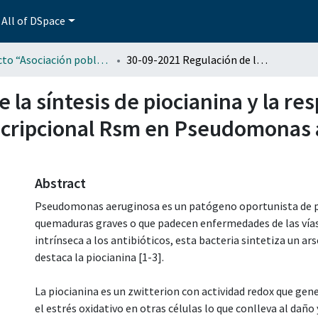
All of DSpace
Proyecto “Asociación poblana de Ciencias Microbiológicas” . (APCM)
30-09-2021 Regulación de la síntesis de piocianina y la respuesta auto-protectora por el sistema post-transcripcional Rsm en Pseudomonas aeruginosa ID4365, una cepa sobreproductora
 la síntesis de piocianina y la re
nscripcional Rsm en Pseudomonas
Abstract
Pseudomonas aeruginosa es un patógeno oportunista de
quemaduras graves o que padecen enfermedades de las vías 
intrínseca a los antibióticos, esta bacteria sintetiza un ar
destaca la piocianina [1-3].
La piocianina es un zwitterion con actividad redox que ge
el estrés oxidativo en otras células lo que conlleva al daño y