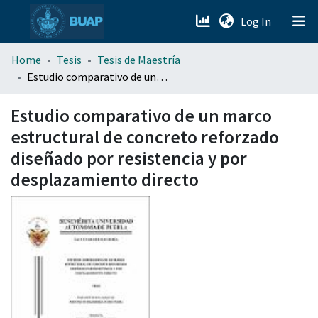
(current)
Log In
menu.section.about_menu
Home
Tesis
Tesis de Maestría
Estudio comparativo de un marco estructural de concreto reforzado diseñado por resistencia y por desplazamiento directo
All of DSpace
Estudio comparativo de un marco
estructural de concreto reforzado
diseñado por resistencia y por
desplazamiento directo