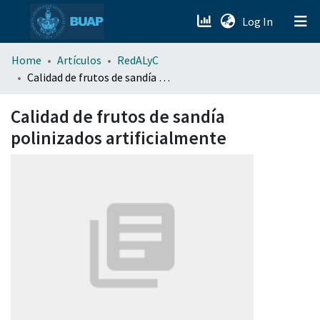
(current)
Log In
menu.section.about_menu
Home
Artículos
RedALyC
Calidad de frutos de sandía polinizados artificialmente
All of DSpace
Calidad de frutos de sandía
polinizados artificialmente