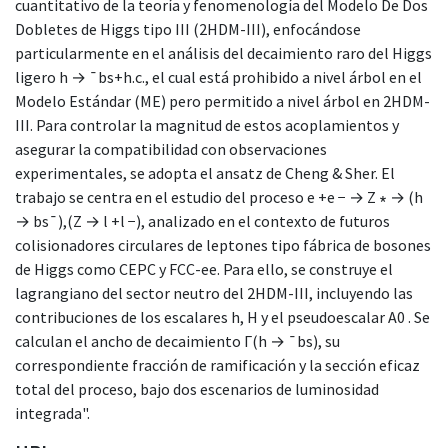
cuantitativo de la teoría y fenomenología del Modelo De Dos
Dobletes de Higgs tipo III (2HDM-III), enfocándose
particularmente en el análisis del decaimiento raro del Higgs
ligero h → ¯bs+h.c., el cual está prohibido a nivel árbol en el
Modelo Estándar (ME) pero permitido a nivel árbol en 2HDM-
III. Para controlar la magnitud de estos acoplamientos y
asegurar la compatibilidad con observaciones
experimentales, se adopta el ansatz de Cheng & Sher. El
trabajo se centra en el estudio del proceso e +e − → Z ∗ → (h
→ bs¯),(Z → l +l −), analizado en el contexto de futuros
colisionadores circulares de leptones tipo fábrica de bosones
de Higgs como CEPC y FCC-ee. Para ello, se construye el
lagrangiano del sector neutro del 2HDM-III, incluyendo las
contribuciones de los escalares h, H y el pseudoescalar A0 . Se
calculan el ancho de decaimiento Γ(h → ¯bs), su
correspondiente fracción de ramificación y la sección eficaz
total del proceso, bajo dos escenarios de luminosidad
integrada".