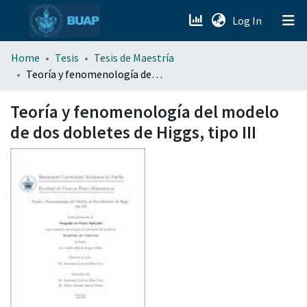
(current)
Log In
menu.section.about_menu
Home
Tesis
Tesis de Maestría
Teoría y fenomenología del modelo de dos dobletes de Higgs, tipo III
All of DSpace
Teoría y fenomenología del modelo
de dos dobletes de Higgs, tipo III