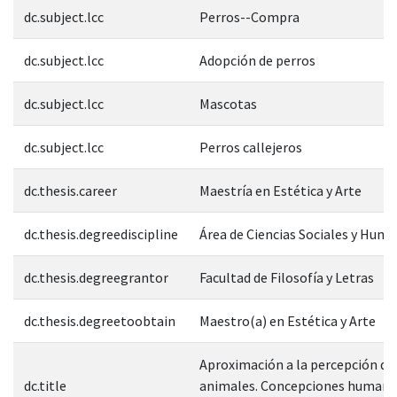
dc.subject.lcc
Perros--Compra
dc.subject.lcc
Adopción de perros
dc.subject.lcc
Mascotas
dc.subject.lcc
Perros callejeros
dc.thesis.career
Maestría en Estética y Arte
dc.thesis.degreediscipline
Área de Ciencias Sociales y Hum
dc.thesis.degreegrantor
Facultad de Filosofía y Letras
dc.thesis.degreetoobtain
Maestro(a) en Estética y Arte
Aproximación a la percepción de
dc.title
animales. Concepciones humanas