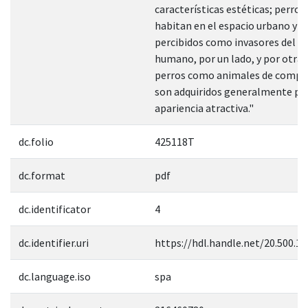
características estéticas; perros
habitan en el espacio urbano y s
percibidos como invasores del e
humano, por un lado, y por otra 
perros como animales de compa
son adquiridos generalmente po
apariencia atractiva."
dc.folio
425118T
dc.format
pdf
dc.identificator
4
dc.identifier.uri
https://hdl.handle.net/20.500.1
dc.language.iso
spa