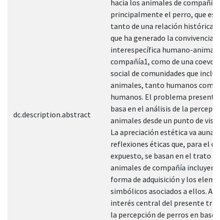
hacia los animales de compañía,
principalmente el perro, que es 
tanto de una relación histórica p
que ha generado la convivencia
interespecífica humano-animal 
compañía1, como de una coevol
social de comunidades que inclu
animales, tanto humanos como 
humanos. El problema presenta
basa en el análisis de la percepci
dc.description.abstract
animales desde un punto de vista
La apreciación estética va aunad
reflexiones éticas que, para el ca
expuesto, se basan en el trato d
animales de compañía incluyend
forma de adquisición y los elem
simbólicos asociados a ellos. Así,
interés central del presente trab
la percepción de perros en base a