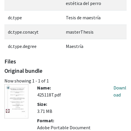
estética del perro
dc.type
Tesis de maestría
dc.type.conacyt
masterThesis
dc.type.degree
Maestría
Files
Original bundle
Now showing
1 - 1 of 1
Name:
Downl
425118T.pdf
oad
Size:
3.71 MB
Format:
Adobe Portable Document