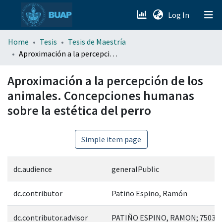
(current)
Log In
menu.section.about_menu
Home
Tesis
Tesis de Maestría
Aproximación a la percepción de los animales. Concepciones humanas sobre la estética del perro
All of DSpace
Aproximación a la percepción de los
animales. Concepciones humanas
sobre la estética del perro
Simple item page
dc.audience
generalPublic
dc.contributor
Patiño Espino, Ramón
dc.contributor.advisor
PATIÑO ESPINO, RAMON; 75033