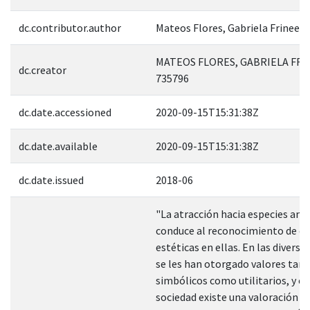
dc.contributor.author
Mateos Flores, Gabriela Frinee
MATEOS FLORES, GABRIELA FRI
dc.creator
735796
dc.date.accessioned
2020-09-15T15:31:38Z
dc.date.available
2020-09-15T15:31:38Z
dc.date.issued
2018-06
"La atracción hacia especies ani
conduce al reconocimiento de cu
estéticas en ellas. En las diversa
se les han otorgado valores tan
simbólicos como utilitarios, y e
sociedad existe una valoración e