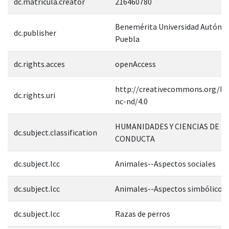
dc.matricula.creator
216460780
Benemérita Universidad Autóno
dc.publisher
Puebla
dc.rights.acces
openAccess
http://creativecommons.org/lic
dc.rights.uri
nc-nd/4.0
HUMANIDADES Y CIENCIAS DE L
dc.subject.classification
CONDUCTA
dc.subject.lcc
Animales--Aspectos sociales
dc.subject.lcc
Animales--Aspectos simbólicos
dc.subject.lcc
Razas de perros