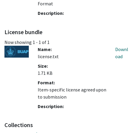
Format
Description:
License bundle
Now showing
1 - 1 of 1
Name:
Downl
license.txt
oad
Size:
1.71 KB
Format:
Item-specific license agreed upon
to submission
Description:
Collections