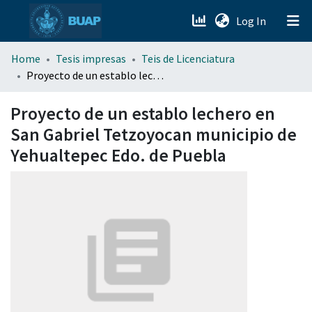
(current)
Log In
menu.section.about_menu
Home
Tesis impresas
Teis de Licenciatura
Proyecto de un establo lechero en San Gabriel Tetzoyocan municipio de Yehualtepec Edo. de Puebla
All of DSpace
Proyecto de un establo lechero en
San Gabriel Tetzoyocan municipio de
Yehualtepec Edo. de Puebla