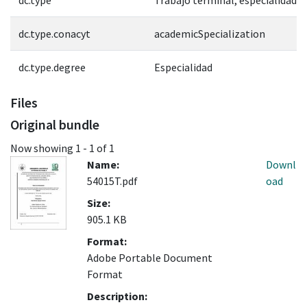
dc.type.conacyt
academicSpecialization
dc.type.degree
Especialidad
Files
Original bundle
Now showing
1 - 1 of 1
Name:
Downl
54015T.pdf
oad
Size:
905.1 KB
Format:
Adobe Portable Document
Format
Description: