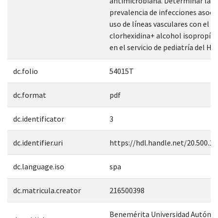
antimicrobiana. Determinar la
prevalencia de infecciones asoci
uso de líneas vasculares con el u
clorhexidina+ alcohol isopropíli
en el servicio de pediatría del HG
dc.folio
54015T
dc.format
pdf
dc.identificator
3
dc.identifier.uri
https://hdl.handle.net/20.500.1
dc.language.iso
spa
dc.matricula.creator
216500398
Benemérita Universidad Autóno