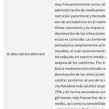
muy frecuentemente como recur
administración de medicamento
nutrición parenteral y hemoderiv
uso de antisépticos en el manejo
líneas vasculares y su impacto en
disminución de las infecciones a
estos es conocido. La clorhexidin
antiséptico ampliamente utiliza
mundial, el cual recientemente 
dc.description.abstract
introducido en nuestro medio pa
asepsia de los catéteres. Por est
busca mediante este estudio verif
disminución de las infecciones a
catéter posterior al uso de la so
clorhexidina más alcohol isoprop
70% y de forma secundaria conoc
gérmenes más frecuentes de nu
medio, así como su sensibilidad