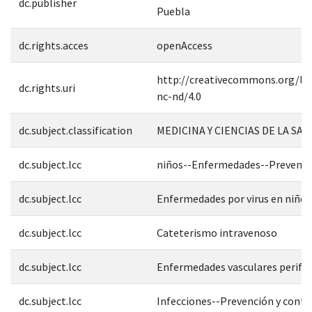
dc.publisher
Puebla
dc.rights.acces
openAccess
http://creativecommons.org/lic
dc.rights.uri
nc-nd/4.0
dc.subject.classification
MEDICINA Y CIENCIAS DE LA SAL
dc.subject.lcc
niños--Enfermedades--Prevenci
dc.subject.lcc
Enfermedades por virus en niños
dc.subject.lcc
Cateterismo intravenoso
dc.subject.lcc
Enfermedades vasculares perifér
dc.subject.lcc
Infecciones--Prevención y contr