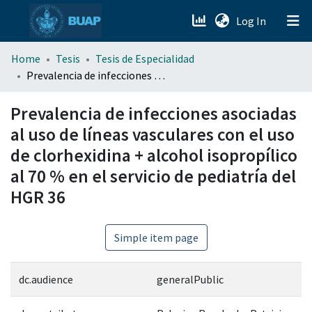
(current)
Log In
menu.section.about_menu
Home
Tesis
Tesis de Especialidad
Prevalencia de infecciones asociadas al uso de líneas vasculares con el uso de clorhexidina + alcohol isopropílico al 70 % en el servicio de pediatría del HGR 36
All of DSpace
Prevalencia de infecciones asociadas
al uso de líneas vasculares con el uso
de clorhexidina + alcohol isopropílico
al 70 % en el servicio de pediatría del
HGR 36
Simple item page
dc.audience
generalPublic