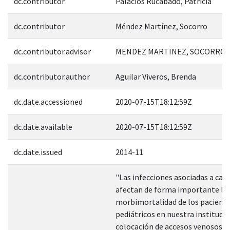
dc.contributor
Palacios Rucabado, Patricia
dc.contributor
Méndez Martínez, Socorro
dc.contributor.advisor
MENDEZ MARTINEZ, SOCORRO; 
dc.contributor.author
Aguilar Viveros, Brenda
dc.date.accessioned
2020-07-15T18:12:59Z
dc.date.available
2020-07-15T18:12:59Z
dc.date.issued
2014-11
"Las infecciones asociadas a cat
afectan de forma importante la
morbimortalidad de los pacient
pediátricos en nuestra institució
colocación de accesos venosos se