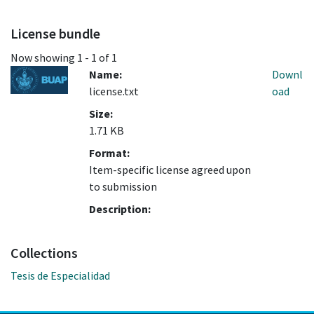
License bundle
Now showing
1 - 1 of 1
Name:
Downl
license.txt
oad
Size:
1.71 KB
Format:
Item-specific license agreed upon
to submission
Description:
Collections
Tesis de Especialidad