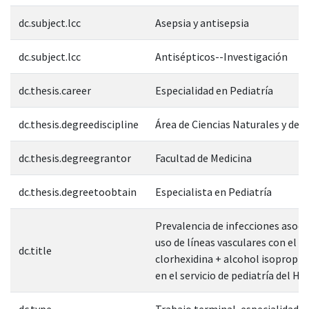
dc.subject.lcc
Asepsia y antisepsia
dc.subject.lcc
Antisépticos--Investigación
dc.thesis.career
Especialidad en Pediatría
dc.thesis.degreediscipline
Área de Ciencias Naturales y de l
dc.thesis.degreegrantor
Facultad de Medicina
dc.thesis.degreetoobtain
Especialista en Pediatría
Prevalencia de infecciones asoci
uso de líneas vasculares con el u
dc.title
clorhexidina + alcohol isopropíli
en el servicio de pediatría del HG
dc.type
Trabajo terminal, especialidad