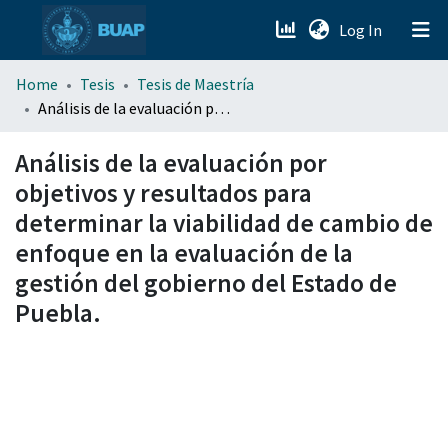
(current)
Log In
menu.section.about_menu
Home
Tesis
Tesis de Maestría
Análisis de la evaluación por objetivos y resultados para determinar la viabilidad de cambio de enfoque en la evaluación de la gestión del gobierno del Estado de Puebla.
All of DSpace
Análisis de la evaluación por
objetivos y resultados para
determinar la viabilidad de cambio de
enfoque en la evaluación de la
gestión del gobierno del Estado de
Puebla.