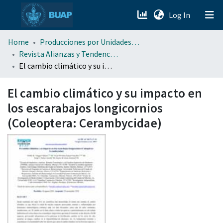
(current)
Log In
menu.section.about_menu
Home
Producciones por Unidades Académicas
Revista Alianzas y Tendencias BUAP (AyTBUAP)
El cambio climático y su impacto en los escarabajos longicornios (Coleoptera: Cerambycidae)
All of DSpace
El cambio climático y su impacto en
los escarabajos longicornios
(Coleoptera: Cerambycidae)