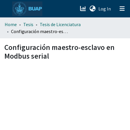
(current)
Log In
menu.section.about_menu
Home
Tesis
Tesis de Licenciatura
Configuración maestro-esclavo en Modbus serial
All of DSpace
Configuración maestro-esclavo en
Modbus serial