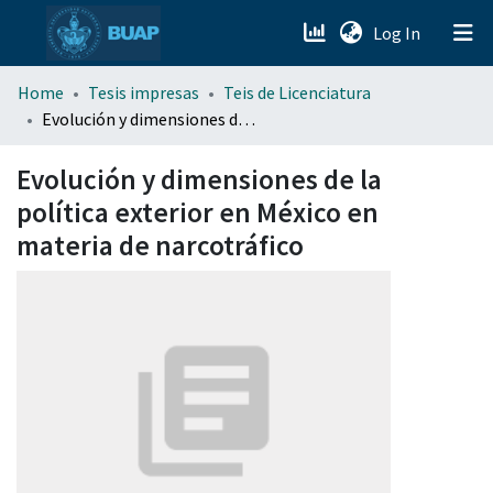
(current)
Log In
menu.section.about_menu
Home
Tesis impresas
Teis de Licenciatura
Evolución y dimensiones de la política exterior en México en materia de narcotráfico
All of DSpace
Evolución y dimensiones de la
política exterior en México en
materia de narcotráfico