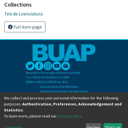
Collections
Teis de Licenciatura
Full item page
Benemérita Universidad Autónoma de Puebla
4 sur 104 Centro Histórico C.P. 72000
Teléfono +52(222) 2295500 ext. 5013
Dirección General de Bibliotecas
Boulevard Valsequillo y Av. de las Torres
Ciudad Universitaria. Col. San Manuel
We collect and process your personal information for the following
C.P. 72570
purposes:
Authentication, Preferences, Acknowledgement and
Teléfono +52 (222) 2295500 Ext 2901
Statistics
.
To learn more, please read our
privacy policy
.
Copyright © Dirección General de Bibliotecas - BUAP 2024. All right reserved.
Customize
Decline
That's ok