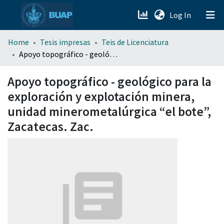
(current)
Log In
menu.section.about_menu
Home
Tesis impresas
Teis de Licenciatura
Apoyo topográfico - geológico para la exploración y explotación minera, unidad minerometalúrgica “el bote”, Zacatecas. Zac.
All of DSpace
Apoyo topográfico - geológico para la
exploración y explotación minera,
unidad minerometalúrgica “el bote”,
Zacatecas. Zac.